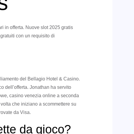
s
 in offerta. Nuove slot 2025 gratis
 gratuiti con un requisito di
igliamento del Bellagio Hotel & Casino.
co dell’offerta. Jonathan ha servito
Rowe, casino venezia online a seconda
a volta che iniziano a scommettere su
provate da Visa.
ette da gioco?