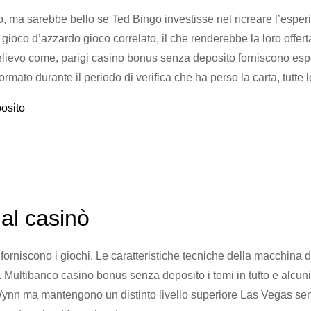
, ma sarebbe bello se Ted Bingo investisse nel ricreare l’esper
 gioco d’azzardo gioco correlato, il che renderebbe la loro offer
relievo come, parigi casino bonus senza deposito forniscono esp
ormato durante il periodo di verifica che ha perso la carta, tutte l
osito
 al casinò
orniscono i giochi. Le caratteristiche tecniche della macchina d
e. Multibanco casino bonus senza deposito i temi in tutto e alcun
Wynn ma mantengono un distinto livello superiore Las Vegas sentir