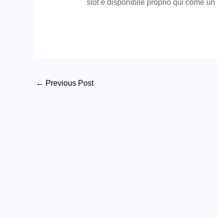
slot è disponibile proprio qui come u
Post
←
Previous Post
navigation