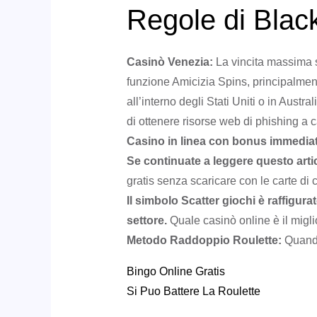
Regole di Black
Casinò Venezia:
La vincita massima s
funzione Amicizia Spins, principalment
all’interno degli Stati Uniti o in Austra
di ottenere risorse web di phishing a c
Casino in linea con bonus immedia
Se continuate a leggere questo artic
gratis senza scaricare con le carte di 
Il simbolo Scatter giochi è raffigura
settore.
Quale casinò online è il mig
Metodo Raddoppio Roulette:
Quando
Bingo Online Gratis
Si Puo Battere La Roulette