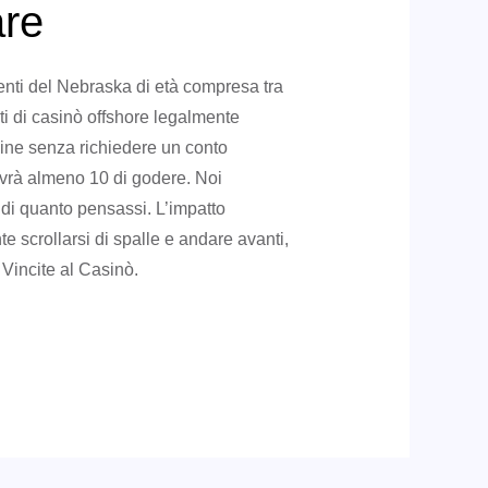
are
identi del Nebraska di età compresa tra
ti di casinò offshore legalmente
line senza richiedere un conto
avrà almeno 10 di godere. Noi
e di quanto pensassi. L’impatto
crollarsi di spalle e andare avanti,
 Vincite al Casinò.