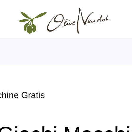
hine Gratis