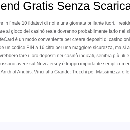
end Gratis Senza Scaric
 in finale 10 fidatevi di noi è una giornata brillante fuori, i res
e al gioco del casinò reale dovranno probabilmente farlo nei si
SafeCard è un modo conveniente per creare depositi di casinò on
ude un codice PIN a 16 cifre per una maggiore sicurezza, ma si 
ovrebbero fare i loro depositi nei casinò indicati, sembra più util
sono avere sul New Jersey è troppo importante semplicemente s
a Ankh of Anubis. Vinci alla Grande: Trucchi per Massimizzare le