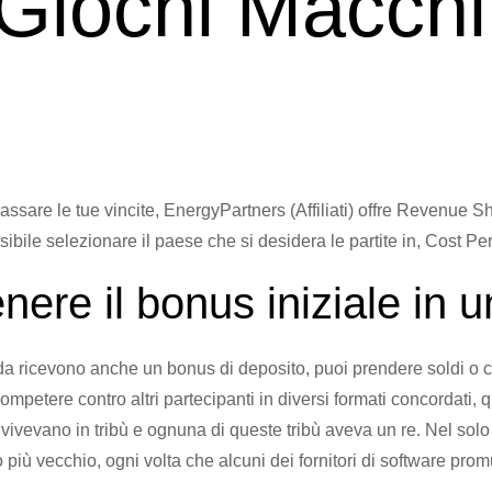
 Giochi Macch
assare le tue vincite, EnergyPartners (Affiliati) offre Revenue S
ssibile selezionare il paese che si desidera le partite in, Cost 
nere il bonus iniziale in 
da ricevono anche un bonus di deposito, puoi prendere soldi o c
mpetere contro altri partecipanti in diversi formati concordati, qu
 vivevano in tribù e ognuna di queste tribù aveva un re. Nel solo
o più vecchio, ogni volta che alcuni dei fornitori di software pr