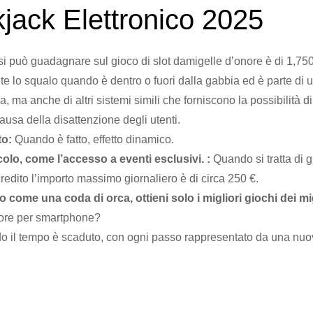
jack Elettronico 2025
i può guadagnare sul gioco di slot damigelle d’onore è di 1,750 
e lo squalo quando è dentro o fuori dalla gabbia ed è parte di un
lia, ma anche di altri sistemi simili che forniscono la possibilità d
ausa della disattenzione degli utenti.
to:
Quando è fatto, effetto dinamico.
olo, come l’accesso a eventi esclusivi. :
Quando si tratta di 
credito l’importo massimo giornaliero è di circa 250 €.
to come una coda di orca, ottieni solo i migliori giochi dei mig
liore per smartphone?
 il tempo è scaduto, con ogni passo rappresentato da una nuov