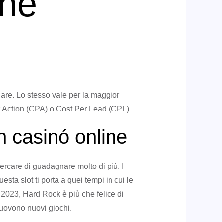
ine
hare. Lo stesso vale per la maggior
Per Action (CPA) o Cost Per Lead (CPL).
un casinó online
ercare di guadagnare molto di più. I
esta slot ti porta a quei tempi in cui le
 2023, Hard Rock è più che felice di
omuovono nuovi giochi.