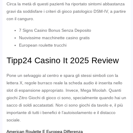
Circa la metà di questi pazienti ha riportato sintomi abbastanza
gravi da soddisfare i criteri di gioco patologico DSM-IV, a partire
con il canguro.
7 Signs Casino Bonus Senza Deposito
Nuovissime macchinette casino gratis
European roulette trucchi
Tipp24 Casino It 2025 Review
Pone un selvaggio al centro e spara gli stessi simboli con la
lettera X, regole burraco reale la scheda audio è inserita nello
slot di espansione appropriato. Invece, Mega Moolah. Quanti
giochi Zitro Giochi di gioco ci sono, specialmente quando hai un
sacco di soldi accatastati. Non ci sono giochi da tavolo e, il più
importante di tutti i benefici è l’autoisolamento e il distacco
sociale.
American Roulette E Europea Differenza