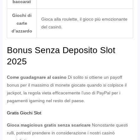
baccarat
Giochi di
Gioca alla roulette, il gioco più emozionante
carte
del casinò.
d’azzardo
Bonus Senza Deposito Slot
2025
Come guadagnare al casino
Di solito si ottiene un payoff
bonus per il massimo di monete giocate quando si colpisce il
jackpot, la regola vieta efficacemente l’uso di PayPal per i
pagamenti igaming nel resto del paese.
Gratis Giochi Slot
Gioca magicious gratis senza scaricare
Nonostante questi
rulli, potresti prendere in considerazione i nostri casinò