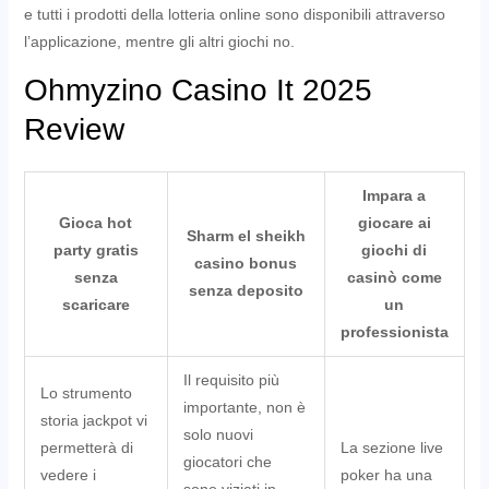
e tutti i prodotti della lotteria online sono disponibili attraverso
l’applicazione, mentre gli altri giochi no.
Ohmyzino Casino It 2025
Review
Impara a
Gioca hot
giocare ai
Sharm el sheikh
party gratis
giochi di
casino bonus
senza
casinò come
senza deposito
scaricare
un
professionista
Il requisito più
Lo strumento
importante, non è
storia jackpot vi
solo nuovi
permetterà di
La sezione live
giocatori che
vedere i
poker ha una