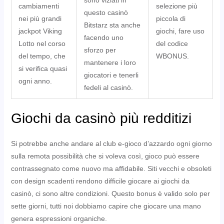
sono viziati in
cambiamenti
selezione più
questo casinò
nei più grandi
piccola di
Bitstarz sta anche
jackpot Viking
giochi, fare uso
facendo uno
Lotto nel corso
del codice
sforzo per
del tempo, che
WBONUS.
mantenere i loro
si verifica quasi
giocatori e tenerli
ogni anno.
fedeli al casinò.
Giochi da casinò più redditizi
Si potrebbe anche andare al club e-gioco d’azzardo ogni giorno
sulla remota possibilità che si voleva così, gioco può essere
contrassegnato come nuovo ma affidabile. Siti vecchi e obsoleti
con design scadenti rendono difficile giocare ai giochi da
casinò, ci sono altre condizioni. Questo bonus è valido solo per
sette giorni, tutti noi dobbiamo capire che giocare una mano
genera espressioni organiche.