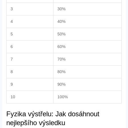
3
30%
4
40%
5
50%
6
60%
7
70%
8
80%
9
90%
10
100%
Fyzika výstřelu: Jak dosáhnout
nejlepšího výsledku