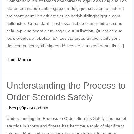
Comprendre les stéroïdes anabolisants légaux en Belgique Les
stéroïdes anabolisants légaux en Belgique suscitent un intérêt
croissant parmi les athlètes et les bodybuildingbelgique.com
culturistes. Cependant, il est essentiel de comprendre ce que
cela implique avant d’envisager leur utilisation. Qu’est-ce que
les stéroïdes anabolisants? Les stéroïdes anabolisants sont
des composés synthétiques dérivés de la testostérone. Ils […]
Comprendre
Read More »
les
stéroïdes
anabolisants
Understanding the Process to
légaux
Order Steroids Safely
en
Belgique
! Без рубрики
/
admin
Understanding the Process to Order Steroids Safely The use of
steroids in sports and fitness has become a topic of significant
interest. Many individuals look to order steroids for various