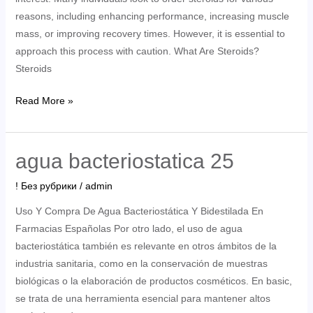
reasons, including enhancing performance, increasing muscle
mass, or improving recovery times. However, it is essential to
approach this process with caution. What Are Steroids?
Steroids
Understanding
Read More »
the
Process
to
agua bacteriostatica 25
Order
! Без рубрики
/
admin
Steroids
Safely
Uso Y Compra De Agua Bacteriostática Y Bidestilada En
Farmacias Españolas Por otro lado, el uso de agua
bacteriostática también es relevante en otros ámbitos de la
industria sanitaria, como en la conservación de muestras
biológicas o la elaboración de productos cosméticos. En basic,
se trata de una herramienta esencial para mantener altos