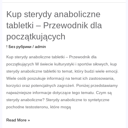
zu
nehmen
Kup sterydy anaboliczne
tabletki – Przewodnik dla
początkujących
! Без рубрики
/
admin
Kup sterydy anaboliczne tabletki – Przewodnik dla
początkujących W świecie kulturystyki i sportów siłowych, kup
sterydy anaboliczne tabletki to temat, który budzi wiele emocji.
Wiele osób poszukuje informacji na temat ich zastosowania,
korzyści oraz potencjalnych zagrożeń. Poniżej przedstawiamy
najważniejsze informacje dotyczące tego tematu. Czym są
sterydy anaboliczne? Sterydy anaboliczne to syntetyczne
pochodne testosteronu, które mogą
Kup
Read More »
sterydy