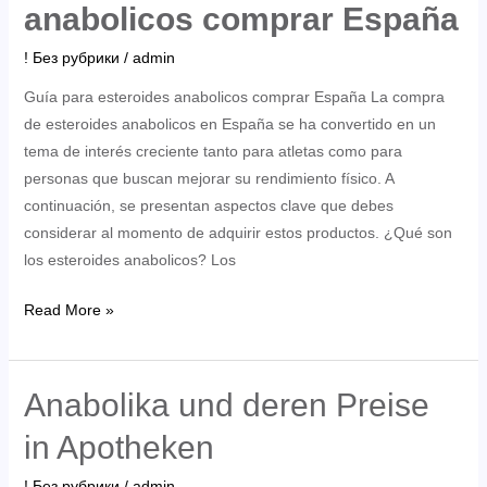
anabolicos comprar España
que
Necesitas
! Без рубрики
/
admin
Saber
Guía para esteroides anabolicos comprar España La compra
de esteroides anabolicos en España se ha convertido en un
tema de interés creciente tanto para atletas como para
personas que buscan mejorar su rendimiento físico. A
continuación, se presentan aspectos clave que debes
considerar al momento de adquirir estos productos. ¿Qué son
los esteroides anabolicos? Los
Guía
Read More »
para
esteroides
anabolicos
Anabolika und deren Preise
comprar
in Apotheken
España
! Без рубрики
/
admin