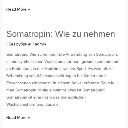
Метандиенон
Read More »
как
принимать
Somatropin: Wie zu nehmen
! Без рубрики
/
admin
Somatropin: Wie zu nehmen Die Anwendung von Somatropin,
einem synthetischen Wachstumshormon, gewinnt zunehmend
an Bedeutung in der Medizin sowie im Sport. Es wird oft zur
Behandlung von Wachstumsstörungen bei Kindern und
Erwachsenen eingesetzt. In diesem Artikel erfahren Sie, wie
man Somatropin richtig einnimmt. Was ist Somatropin?
Somatropin ist eine Form des menschlichen
Wachstumshormons, das die
Somatropin:
Read More »
Wie