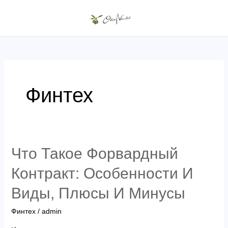
Skip
to
MAIN
content
MENU
Финтех
Что Такое Форвардный
Контракт: Особенности И
Виды, Плюсы И Минусы
Финтех
/
admin