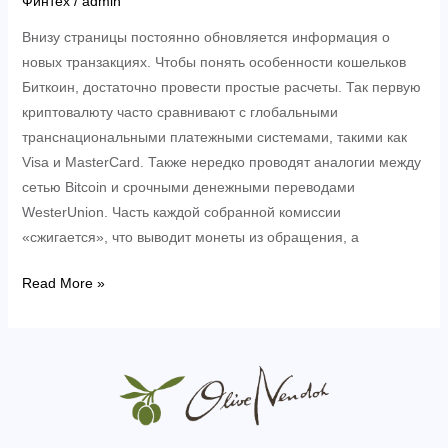
И
Финтех
/
admin
Минусы
Внизу страницы постоянно обновляется информация о
новых транзакциях. Чтобы понять особенности кошельков
Биткоин, достаточно провести простые расчеты. Так первую
криптовалюту часто сравнивают с глобальными
транснациональными платежными системами, такими как
Visa и MasterCard. Также нередко проводят аналогии между
сетью Bitcoin и срочными денежными переводами
WesterUnion. Часть каждой собранной комиссии
«сжигается», что выводит монеты из обращения, а
Что
Read More »
Такое
Комиссии
За
Транзакции?
Начало
Работы